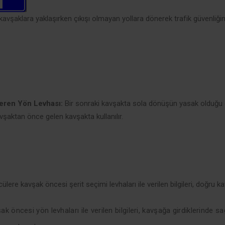
kavşaklara yaklaşırken çıkışı olmayan yollara dönerek trafik güvenliğ
teren Yön Levhası:
Bir sonraki kavşakta sola dönüşün yasak olduğu 
şaktan önce gelen kavşakta kullanılır.
lere kavşak öncesi şerit seçimi levhaları ile verilen bilgileri, doğru kavş
 öncesi yön levhaları ile verilen bilgileri, kavşağa girdiklerinde sağl