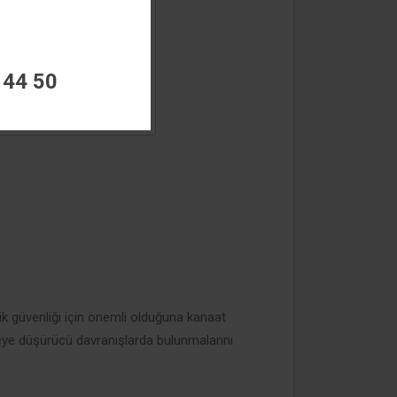
 44 50
ik güvenliği için önemli olduğuna kanaat
ikeye düşürücü davranışlarda bulunmalarını