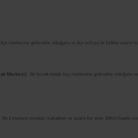
 ilçe merkezine girilmekte olduğunu ve ilçe nüfusu ile birlikte azami hı
cak Merkezi):
Bir bucak-belde-köy merkezine girilmekte olduğunu ve
Bir il merkezi meskûn mahallinin ve azami hız sınırı 50Km/Saatin sona 