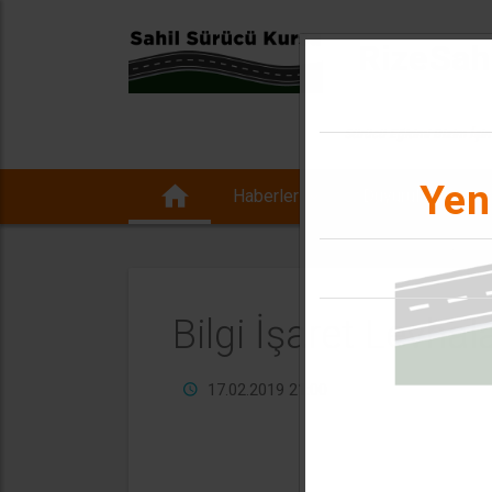
 Rize Sa
Sürücü Eğitimi Bizim İşi
Yen
Haberler
Duyurular
Bilgi İşaret Levhala
17.02.2019 21:00