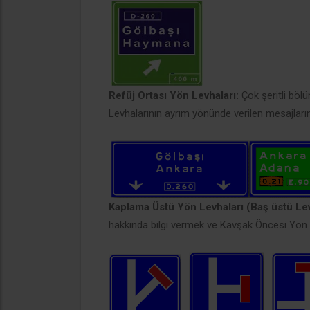
Refüj Ortası Yön Levhaları:
Çok şeritli böl
Levhalarının ayrım yönünde verilen mesajların 
Kaplama Üstü Yön Levhaları (Baş üstü Lev
hakkında bilgi vermek ve Kavşak Öncesi Yön Le