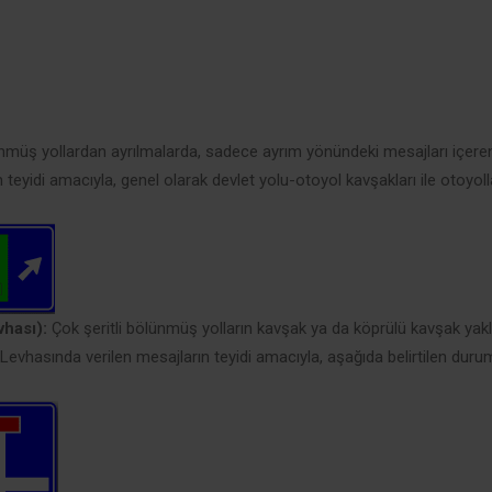
ünmüş yollardan ayrılmalarda, sadece ayrım yönündeki mesajları içeren 
teyidi amacıyla, genel olarak devlet yolu-otoyol kavşakları ile otoyollar
hası):
Çok şeritli bölünmüş yolların kavşak ya da köprülü kavşak yak
vhasında verilen mesajların teyidi amacıyla, aşağıda belirtilen durumla