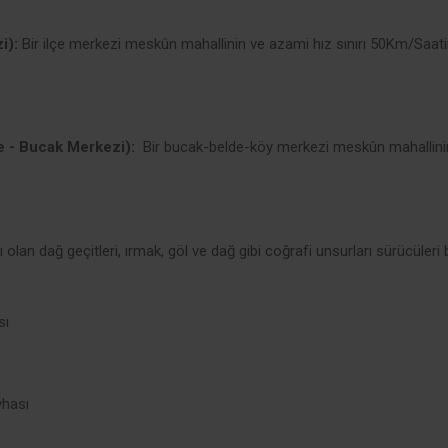
i):
Bir ilçe merkezi meskûn mahallinin ve azami hız sınırı 50Km/Saatin 
 - Bucak Merkezi):
Bir bucak-belde-köy merkezi meskûn mahallinin
tı olan dağ geçitleri, ırmak, göl ve dağ gibi coğrafi unsurları sürücüleri bi
sı
vhası