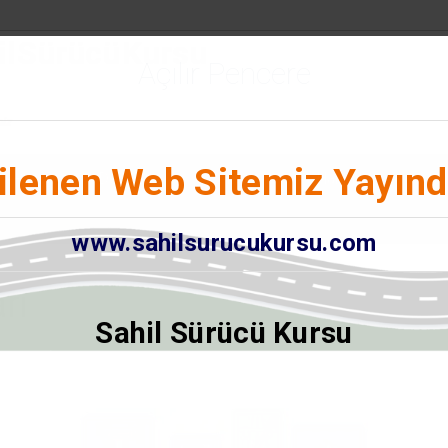
hil Sürücü Kursu
Açılır Pencere
miz
ilenen Web Sitemiz Yayınd
e-Sınav
Dersler
Rehber
Hakkında
www.sahilsurucukursu.com
rı
Sahil Sürücü Kursu