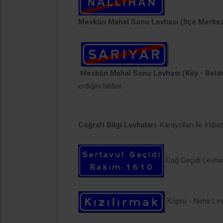
Meskûn Mahal Sonu Levhası (İlçe Merkez
Meskûn Mahal Sonu Levhası (Köy - Belde
erdiğini bildirir.
Coğrafi Bilgi Levhaları:
Karayolları ile irtiba
Dağ Geçidi Levha
Köprü - Nehir Le