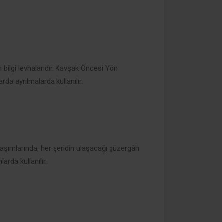
bilgi levhalarıdır. Kavşak Öncesi Yön
da ayrılmalarda kullanılır.
laşımlarında, her şeridin ulaşacağı güzergâh
rda kullanılır.