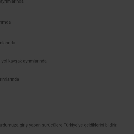
 ayrımlarında
arımda
ımlarında
 yol kavşak ayrımlarında
rımlarında
rdumuza giriş yapan sürücülere Türkiye'ye geldiklerini bildirir.