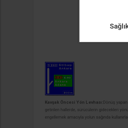
Sağlı
Kavşak Öncesi Yön Levhası:
Dönüş yapan a
getirilen hallerde, sürücülerin gidecekleri y
engellemek amacıyla yolun sağında kullanırlar