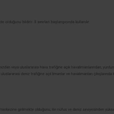
kte olduğunu bildirir. İl sınırları başlangıcında kullanılır.
ımızdan veya uluslararası hava trafiğine açık havalimanlarından, yurd
eri, uluslararası deniz trafiğine açıl limanlar ve havalimanları çıkışlarında ku
 merkezine girilmekte olduğunu, ilin nüfus ve deniz seviyesinden yüksek