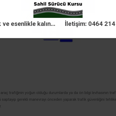
k ve esenlikle kalın... İletişim: 0464 214
raç trafiğinin yoğun olduğu durumlarda ya da ön bilgi levhasının traf
önü saptayıp gerekli manevrayı önceden yaparak trafik güvenliğini tehl
.