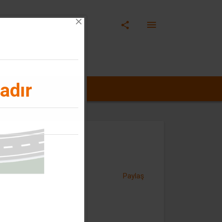
adır
Paylaş