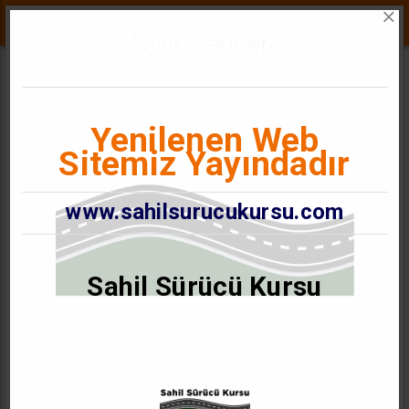
Açılır Pencere
Trafikte İletişim 
Yenilenen Web
Sitemiz Yayındadır
Paylaş
www.sahilsurucukursu.com
Sahil Sürücü Kursu