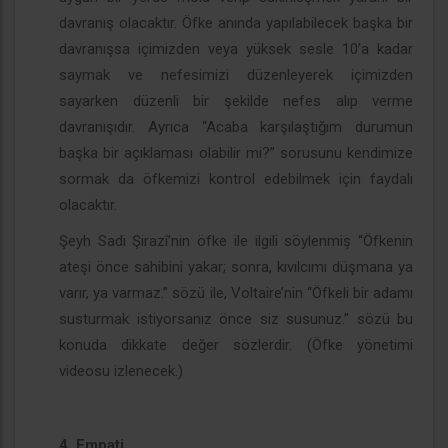
davranış olacaktır. Öfke anında yapılabilecek başka bir
davranışsa içimizden veya yüksek sesle 10’a kadar
saymak ve nefesimizi düzenleyerek içimizden
sayarken düzenli bir şekilde nefes alıp verme
davranışıdır. Ayrıca “Acaba karşılaştığım durumun
başka bir açıklaması olabilir mi?” sorusunu kendimize
sormak da öfkemizi kontrol edebilmek için faydalı
olacaktır.
Şeyh Sadi Şirazî’nin öfke ile ilgili söylenmiş “Öfkenin
ateşi önce sahibini yakar; sonra, kıvılcımı düşmana ya
varır, ya varmaz.” sözü ile, Voltaire’nin “Öfkeli bir adamı
susturmak istiyorsanız önce siz susunuz.” sözü bu
konuda dikkate değer sözlerdir. (Öfke yönetimi
videosu izlenecek.)
4. Empati