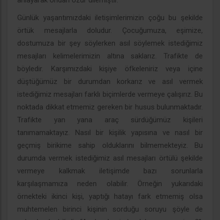
anlayarak ondan özür dilemiştir.
Günlük yaşantımızdaki iletişimlerimizin çoğu bu şekilde
örtük mesajlarla doludur. Çocuğumuza, eşimize,
dostumuza bir şey söylerken asıl söylemek istediğimiz
mesajları kelimelerimizin altına saklarız. Trafikte de
böyledir. Karşımızdaki kişiye öfkeleniriz veya içine
düştüğümüz bir durumdan korkarız ve asıl vermek
istediğimiz mesajları farklı biçimlerde vermeye çalışırız. Bu
noktada dikkat etmemiz gereken bir husus bulunmaktadır.
Trafikte yan yana araç sürdüğümüz kişileri
tanımamaktayız. Nasıl bir kişilik yapısına ve nasıl bir
geçmiş birikime sahip olduklarını bilmemekteyiz. Bu
durumda vermek istediğimiz asıl mesajları örtülü şekilde
vermeye kalkmak iletişimde bazı sorunlarla
karşılaşmamıza neden olabilir. Örneğin yukarıdaki
örnekteki ikinci kişi, yaptığı hatayı fark etmemiş olsa
muhtemelen birinci kişinin sorduğu soruyu şöyle de