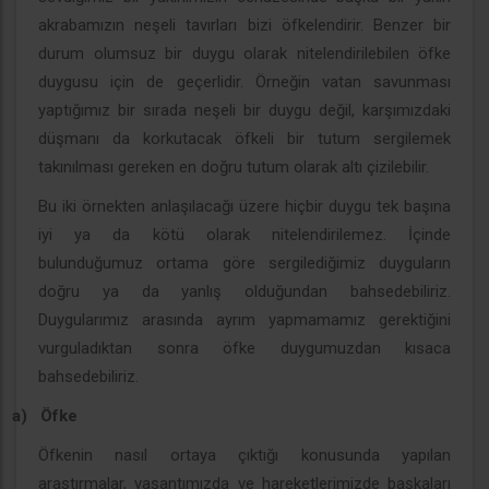
akrabamızın neşeli tavırları bizi öfkelendirir. Benzer bir
durum olumsuz bir duygu olarak nitelendirilebilen öfke
duygusu için de geçerlidir. Örneğin vatan savunması
yaptığımız bir sırada neşeli bir duygu değil, karşımızdaki
düşmanı da korkutacak öfkeli bir tutum sergilemek
takınılması gereken en doğru tutum olarak altı çizilebilir.
Bu iki örnekten anlaşılacağı üzere hiçbir duygu tek başına
iyi ya da kötü olarak nitelendirilemez. İçinde
bulunduğumuz ortama göre sergilediğimiz duyguların
doğru ya da yanlış olduğundan bahsedebiliriz.
Duygularımız arasında ayrım yapmamamız gerektiğini
vurguladıktan sonra öfke duygumuzdan kısaca
bahsedebiliriz.
a)
Öfke
Öfkenin nasıl ortaya çıktığı konusunda yapılan
araştırmalar, yaşantımızda ve hareketlerimizde başkaları