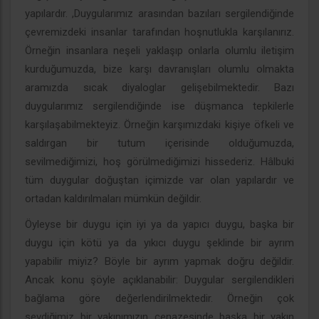
yapılardır. ,Duygularımız arasından bazıları sergilendiğinde
çevremizdeki insanlar tarafından hoşnutlukla karşılanırız.
Örneğin insanlara neşeli yaklaşıp onlarla olumlu iletişim
kurduğumuzda, bize karşı davranışları olumlu olmakta
aramızda sıcak diyaloglar gelişebilmektedir. Bazı
duygularımız sergilendiğinde ise düşmanca tepkilerle
karşılaşabilmekteyiz. Örneğin karşımızdaki kişiye öfkeli ve
saldırgan bir tutum içerisinde olduğumuzda,
sevilmediğimizi, hoş görülmediğimizi hissederiz. Hâlbuki
tüm duygular doğuştan içimizde var olan yapılardır ve
ortadan kaldırılmaları mümkün değildir.
Öyleyse bir duygu için iyi ya da yapıcı duygu, başka bir
duygu için kötü ya da yıkıcı duygu şeklinde bir ayrım
yapabilir miyiz? Böyle bir ayrım yapmak doğru değildir.
Ancak konu şöyle açıklanabilir: Duygular sergilendikleri
bağlama göre değerlendirilmektedir. Örneğin çok
sevdiğimiz bir yakınımızın cenazesinde başka bir yakın