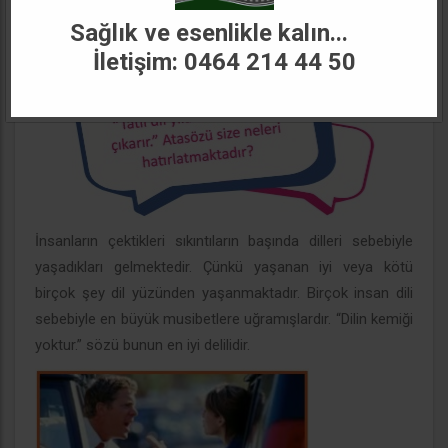
C. TRAFİKTE İLETİŞİM
Sağlık ve esenlikle kalın...
1. Trafikte Konuşma Üslubu
İletişim: 0464 214 44 50
İnsanların çektikleri sıkıntıların başında dilleri sebebiyle
yaşadıkları gelmektedir. Çünkü yaşanan iyi veya kötü
birçok şey dil yüzünden yaşanmaktadır. Birçok insan dili
sebebiyle en büyük musibetlere uğramışlardır. “Dilin kemiği
yoktur.” sözü bunun en iyi delilidir.