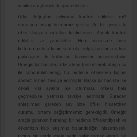
yapılan araştırmalarla gösterilmiştir.
Öfke doğuştan geliyorsa kontrol edilebilir mi?
sorusuna cevap bulmamız gerekir. Şu bir gerçek ki
öfke duygusu ortadan kaldırılamaz. Ancak kontrol
edilebilir ve yönetilebilir. Hem dinimizde hem
kültürümüzde öfkenin kontrolü ile ilgili, bazıları modern
psikolojide de kullanılan tavsiyeler bulunmaktadır.
Örneğin bir hadiste, öfke ateşe benzetilerek ateşin su
ile söndürülebileceği, bu nedenle öfkelenen kişinin
abdest alması tavsiye edilmiştir. Başka bir hadiste ise
öfkeli kişi ayakta ise oturması, öfkesi hala
geçmediyse yatması tavsiye edilmiştir. Buradan
anlaşılması gereken şey bize öfkeli hissettiren
durumu, ortamı değiştirmemiz gerektiğidir. Örneğin
araçla giderken herhangi bir nedenle öfkelendiysek ve
öfkemizin kalp atışımızı hızlandırdığını hissettiysek,
uygun bir yerde mola verip sakinleşmek yararlı bir