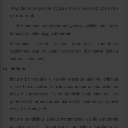
Övgüde de yergide de ölçülü olmak  Gereksiz sözlerden
·
uzak durmak
Konuşurken muhatabın anlayacağı şekilde tane tane
·
konuşarak lafları eğip bükmemek
Muhatabını dikkate alarak konuşmak, muhatabın
sözlerinde ayıp ve kusur aramamak (Konuşma üslubu
videosu izlenecek.)
a)
İletişim
İletişim bir mesajın iki kaynak arasında karşılıklı iletilmesi
olarak tanımlanabilir. Günlük yaşamın her anında birileri ile
iletişim kurmaktayız. Gerek gündelik basit işlerimiz için
gerekse belli amaca dönük daha özel işlerimiz için sürekli
iletişim halindeyizdir.
İletişim dendiğinde sadece karşımızdaki kişi ile konuşmak
anlaşılmamalıdır. Çevremizdeki insanlarla kurduğumuz