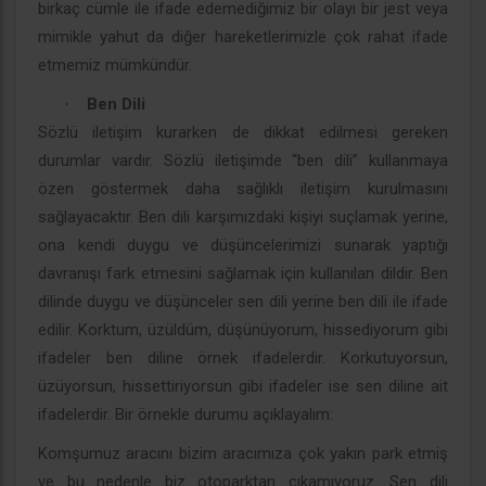
birkaç cümle ile ifade edemediğimiz bir olayı bir jest veya
mimikle yahut da diğer hareketlerimizle çok rahat ifade
etmemiz mümkündür.
Ben Dili
·
Sözlü iletişim kurarken de dikkat edilmesi gereken
durumlar vardır. Sözlü iletişimde “ben dili” kullanmaya
özen göstermek daha sağlıklı iletişim kurulmasını
sağlayacaktır. Ben dili karşımızdaki kişiyi suçlamak yerine,
ona kendi duygu ve düşüncelerimizi sunarak yaptığı
davranışı fark etmesini sağlamak için kullanılan dildir. Ben
dilinde duygu ve düşünceler sen dili yerine ben dili ile ifade
edilir. Korktum, üzüldüm, düşünüyorum, hissediyorum gibi
ifadeler ben diline örnek ifadelerdir. Korkutuyorsun,
üzüyorsun, hissettiriyorsun gibi ifadeler ise sen diline ait
ifadelerdir. Bir örnekle durumu açıklayalım:
Komşumuz aracını bizim aracımıza çok yakın park etmiş
ve bu nedenle biz otoparktan çıkamıyoruz. Sen dili